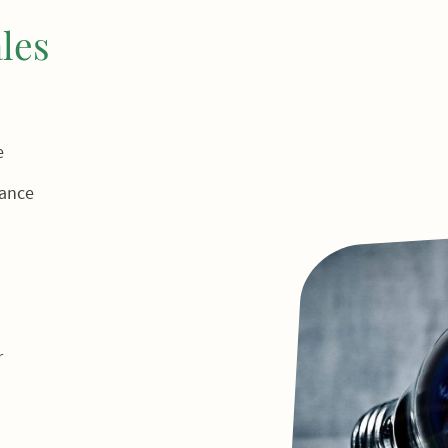
les
e
rance
r