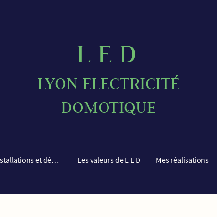
L E D
LYON ELECTRICITÉ
DOMOTIQUE
Services installations et dépannages
Les valeurs de L E D
Mes réalisations